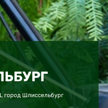
ЬБУРГ
L город Шлиссельбург